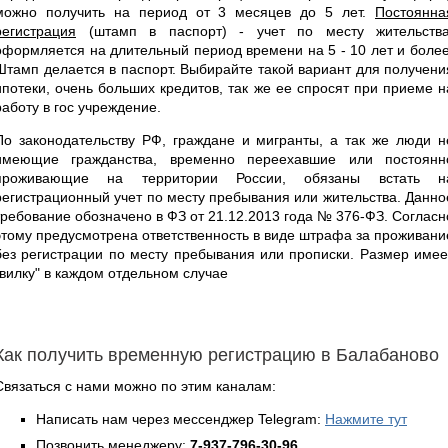
можно получить на период от 3 месяцев до 5 лет.
Постоянна
регистрация
(штамп в паспорт) - учет по месту жительства
оформляется на длительный период времени на 5 - 10 лет и более
Штамп делается в паспорт. Выбирайте такой вариант для получени
ипотеки, очень больших кредитов, так же ее спросят при приеме н
работу в гос учреждение.
По законодательству РФ, граждане и мигранты, а так же люди н
имеющие гражданства, временно переехавшие или постоянн
проживающие на территории России, обязаны встать н
регистрационный учет по месту пребывания или жительства. Данно
требование обозначено в ФЗ от 21.12.2013 года № 376-ФЗ. Согласн
этому предусмотрена ответственность в виде штрафа за проживани
без регистрации по месту пребывания или прописки. Размер имее
"вилку" в каждом отдельном случае
Как получить временную регистрацию в Балабаново
Связаться с нами можно по этим каналам:
Написать нам через мессенджер Telegram:
Нажмите тут
Позвонить менеджеру:
7-937-796-30-96