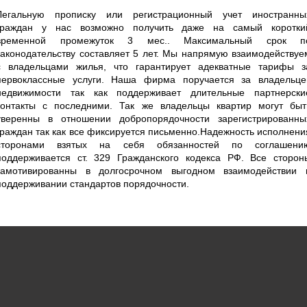
Легальную прописку или регистрационный учет иностранны
граждан у нас возможно получить даже на самый коротки
временной промежуток 3 мес.. Максимальный срок п
законодательству составляет 5 лет. Мы напрямую взаимодействуе
с владельцами жилья, что гарантирует адекватные тарифы з
первоклассные услуги. Наша фирма поручается за владельце
недвижимости так как поддерживает длительные партнерски
контакты с последними. Так же владельцы квартир могут быт
уверенны в отношении добропорядочности зарегистрированны
граждан так как все фиксируется письменно.Надежность исполнени
сторонами взятых на себя обязанностей по соглашени
поддерживается ст. 329 Гражданского кодекса РФ. Все сторон
замотивированны в долгосрочном выгодном взаимодействии 
поддерживании стандартов порядочности.