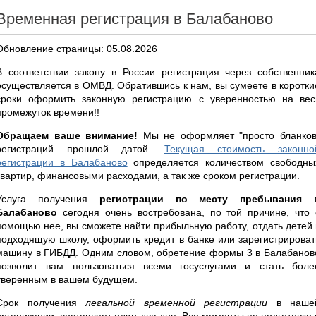
Временная регистрация в Балабаново
Обновление страницы: 05.08.2026
В соответствии закону в России регистрация через собственник
осуществляется в ОМВД. Обратившись к нам, вы сумеете в коротки
сроки оформить законную регистрацию с уверенностью на вес
промежуток времени!!
Обращаем ваше внимание!
Мы не оформляет "просто бланков
регистраций прошлой датой.
Текущая стоимость законно
регистрации в Балабаново
определяется количеством свободны
квартир, финансовыми расходами, а так же сроком регистрации.
Услуга получения
регистрации по месту пребывания 
Балабаново
сегодня очень востребована, по той причине, что 
помощью нее, вы сможете найти прибыльную работу, отдать детей 
подходящую школу, оформить кредит в банке или зарегистрироват
машину в ГИБДД. Одним словом, обретение формы 3 в Балабанов
позволит вам пользоваться всеми госуслугами и стать боле
уверенным в вашем будущем.
Срок получения
легальной временной регистрации
в наше
организации, составляет один-два дня. Все моменты по подготовке 