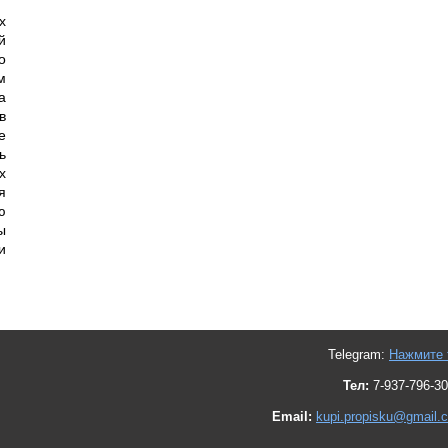
х
й
о
м
а
в
е
ь
х
я
ю
ы
и
Telegram:
Нажмите 
Тел:
7-937-796-30
Email:
kupi.propisku@gmail.