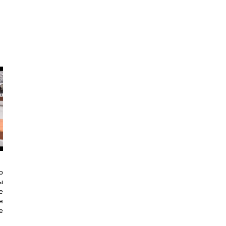
о
ы
е
я
е