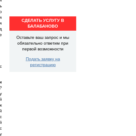
ь
о
я
СДЕЛАТЬ УСЛУГУ В
я
БАЛАБАНОВО
д
е
Оставьте ваш запрос и мы
обязательно ответим при
первой возможности
Подать заявку на
регистрацию
с
и
?
у
й
к
й
с
й
с
у