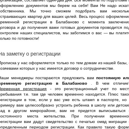
оформлению документов мы берем на себя! Вам Не надо искат
собственника. Мы точно сможем подобрать вам нескольк
устраивающих квартир для ваших целей. Весь процесс оформлени
временной регистрации в Балабаново с момента заключени
договора и до получения вами готовых документов проводится по
контролем наших специалистов, мы заботимся о вас — вы платит
только по готовности!
На заметку о регистрации
Прописка у нас оформляется только по тем домам из нашей базы, 
хозяевами которых у нас имеется договор о сотрудничестве.
Наши менеджеры постараются предложить вам
постоянную ил
временную регистрацию в Балабаново
. В чем отличие
Временная регистрация
- это регистрационный учет по мест
пребывания т.е. там где человек временно находится. Плюс тако
регистрации в том, если у вас уже есть штамп в паспорте, но 
примеру вам целесообразно устроить ребенка в школу или детски
сад в другом микрорайоне, вам не придется выписываться 
постоянного места жительства. При получении временно
регистрации вам дадут свидетельство с печатью омвд миграции 
определенным периодом регистрации. Как правило такую форм